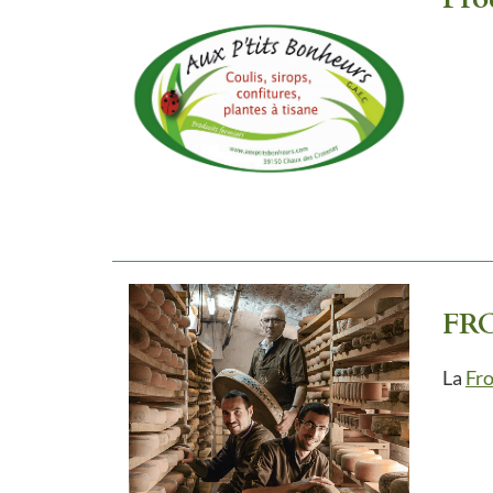
FR
La
Fr