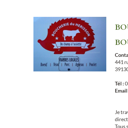
BO
BO
Conta
441 r
39130
Tél :
0
Email 
Je tra
direc
Tous 