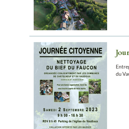
Jou
Entrep
du Va