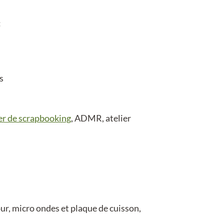
:
s
er de scrapbooking
, ADMR, atelier
our, micro ondes et plaque de cuisson,