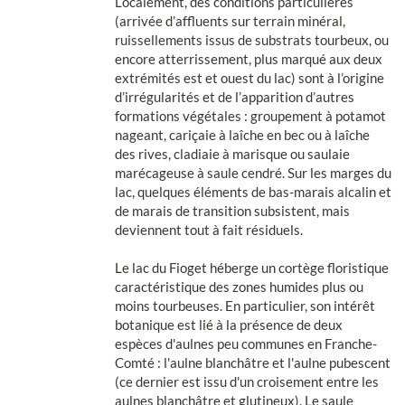
Localement, des conditions particulières
(arrivée d’affluents sur terrain minéral,
ruissellements issus de substrats tourbeux, ou
encore atterrissement, plus marqué aux deux
extrémités est et ouest du lac) sont à l’origine
d’irrégularités et de l’apparition d’autres
formations végétales : groupement à potamot
nageant, cariçaie à laîche en bec ou à laîche
des rives, cladiaie à marisque ou saulaie
marécageuse à saule cendré. Sur les marges du
lac, quelques éléments de bas-marais alcalin et
de marais de transition subsistent, mais
deviennent tout à fait résiduels.
Le lac du Fioget héberge un cortège floristique
caractéristique des zones humides plus ou
moins tourbeuses. En particulier, son intérêt
botanique est lié à la présence de deux
espèces d'aulnes peu communes en Franche-
Comté : l'aulne blanchâtre et l'aulne pubescent
(ce dernier est issu d'un croisement entre les
aulnes blanchâtre et glutineux). Le saule