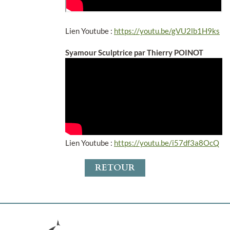
Lien Youtube :
https://youtu.be/gVU2lb1H9ks
Syamour Sculptrice par Thierry POINOT
Lien Youtube :
https://youtu.be/i57df3a8OcQ
RETOUR