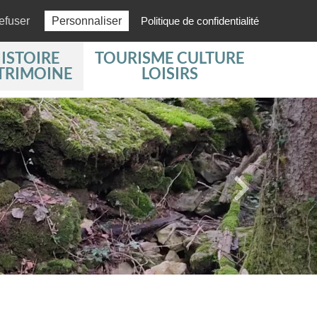
Actus
03 84 51 61 97
efuser
Personnaliser
Politique de confidentialité
ISTOIRE
TOURISME CULTURE
TRIMOINE
LOISIRS