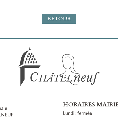
RETOUR
HORAIRES MAIRI
pale
Lundi : fermée
LNEUF