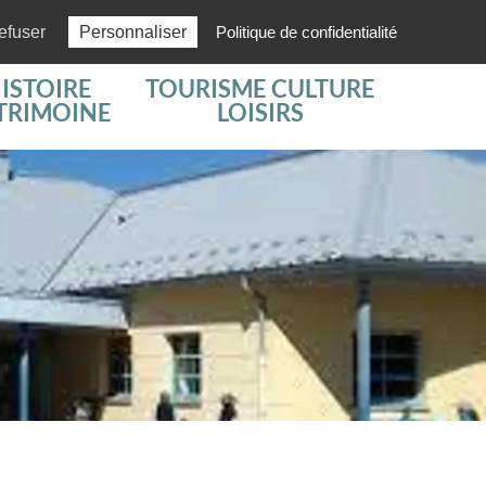
Actus
03 84 51 61 97
efuser
Personnaliser
Politique de confidentialité
ISTOIRE
TOURISME CULTURE
TRIMOINE
LOISIRS